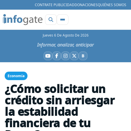
CONTRATE PUBLICIDAD
DONACIONES
QUIÉNES SOMOS
Jueves 6 De Agosto De 2026
Informar, analizar, anticipar
B
YouTube
Facebook
Instagram
X
Bluesky
Economía
¿Cómo solicitar un
crédito sin arriesgar
la estabilidad
financiera de tu