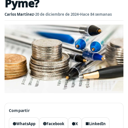
Pyme?
Carlos Martínez
•
20 de diciembre de 2024
•
Hace 84 semanas
Compartir
🟢
WhatsApp
🔵
Facebook
⚫
X
🟦
LinkedIn