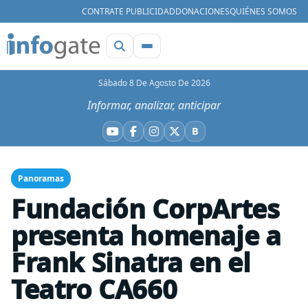
CONTRATE PUBLICIDAD
DONACIONES
QUIÉNES SOMOS
Sábado 8 De Agosto De 2026
Informar, analizar, anticipar
B
YouTube
Facebook
Instagram
X
Bluesky
Panoramas
Fundación CorpArtes
presenta homenaje a
Frank Sinatra en el
Teatro CA660