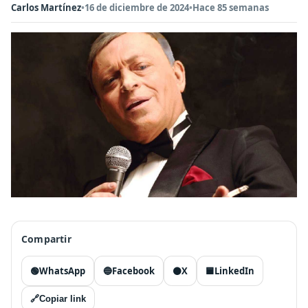
Carlos Martínez
•
16 de diciembre de 2024
•
Hace 85 semanas
Compartir
🟢
WhatsApp
🔵
Facebook
⚫
X
🟦
LinkedIn
🔗
Copiar link