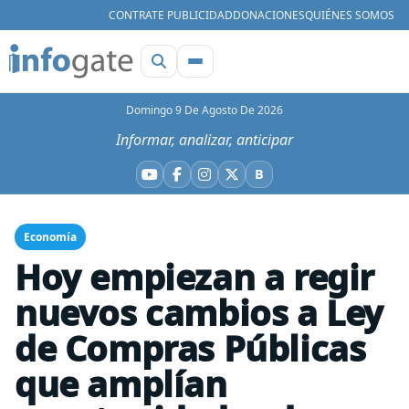
CONTRATE PUBLICIDAD
DONACIONES
QUIÉNES SOMOS
Domingo 9 De Agosto De 2026
Informar, analizar, anticipar
B
YouTube
Facebook
Instagram
X
Bluesky
Economía
Hoy empiezan a regir
nuevos cambios a Ley
de Compras Públicas
que amplían