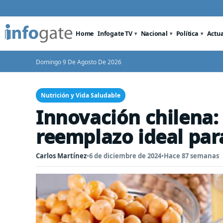
Home
Infogate TV
Nacional
Política
Actu
Domingo 9 De Agosto De 2026
Nutrición y Vida Saludable
Innovación chilena:
reemplazo ideal para
Carlos Martínez
•
6 de diciembre de 2024
•
Hace 87 semanas