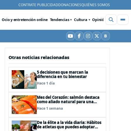
CONTRATE PUBLICIDAD
DONACIONES
QUIÉNES SOMOS
Ocio y entretención online
Tendencias
Cultura
Opinión
Videos
De
B
YouTube
Facebook
Instagram
X
Bluesky
Otras noticias relacionadas
5 decisiones que marcan la
diferencia en tu bienestar
Hace 1 día
Mes del Corazón: salmón destaca
como aliado natural para una
alimentación rica en Omega-3
Hace 1 semana
De la élite a la vida diaria: Hábitos
de atletas que puedes adoptar