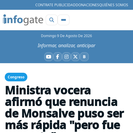
CONTRATE PUBLICIDAD
DONACIONES
QUIÉNES SOMOS
Domingo 9 De Agosto De 2026
Informar, analizar, anticipar
B
YouTube
Facebook
Instagram
X
Bluesky
Congreso
Ministra vocera
afirmó que renuncia
de Monsalve puso ser
más rápida "pero fue