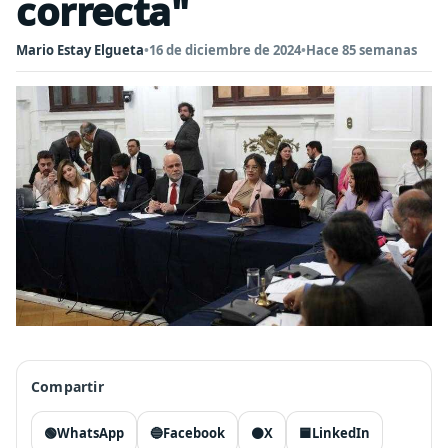
correcta"
Mario Estay Elgueta
•
16 de diciembre de 2024
•
Hace 85 semanas
Compartir
🟢
WhatsApp
🔵
Facebook
⚫
X
🟦
LinkedIn