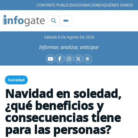
CONTRATE PUBLICIDAD
DONACIONES
QUIÉNES SOMOS
Sábado 8 De Agosto De 2026
Informar, analizar, anticipar
B
YouTube
Facebook
Instagram
X
Bluesky
Sociedad
Navidad en soledad,
¿qué beneficios y
consecuencias tiene
para las personas?