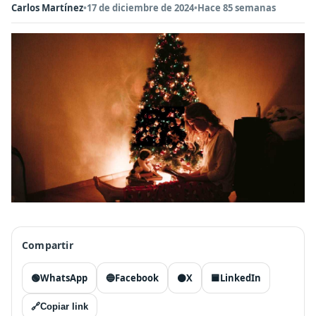
Carlos Martínez
•
17 de diciembre de 2024
•
Hace 85 semanas
Compartir
🟢
WhatsApp
🔵
Facebook
⚫
X
🟦
LinkedIn
🔗
Copiar link