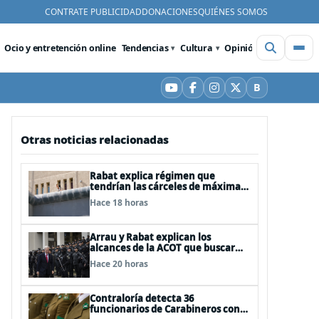
CONTRATE PUBLICIDAD
DONACIONES
QUIÉNES SOMOS
Ocio y entretención online
Tendencias
Cultura
Opinión
Videos
De
B
YouTube
Facebook
Instagram
X
Bluesky
Otras noticias relacionadas
Rabat explica régimen que
tendrían las cárceles de máxima
seguridad
Hace 18 horas
Arrau y Rabat explican los
alcances de la ACOT que buscar
reforzar la seguridad
Hace 20 horas
Contraloría detecta 36
funcionarios de Carabineros con