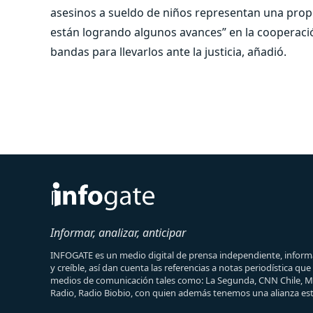
asesinos a sueldo de niños representan una prop
están logrando algunos avances” en la cooperació
bandas para llevarlos ante la justicia, añadió.
Informar, analizar, anticipar
INFOGATE es un medio digital de prensa independiente, informa
y creíble, así dan cuenta las referencias a notas periodística qu
medios de comunicación tales como: La Segunda, CNN Chile, 
Radio, Radio Biobio, con quien además tenemos una alianza est