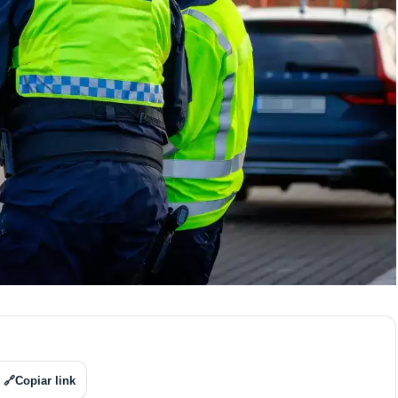
🔗
Copiar link