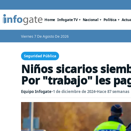
Home
Infogate TV
Nacional
Política
Actu
Viernes 7 De Agosto De 2026
Seguridad Pública
Niños sicarios siemb
Por "trabajo" les pa
Equipo Infogate
•
1 de diciembre de 2024
•
Hace 87 semanas