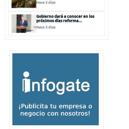
dos contratos para las mismas
Hace 3 días
funciones
Gobierno dará a conocer en los
próximos días reforma
constitucional enfocada a la
Hace 3 días
seguridad