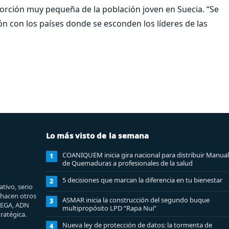
orción muy pequeña de la población joven en Suecia. “Se
n con los países donde se esconden los líderes de las
Lo más visto de la semana
COANIQUEM inicia gira nacional para distribuir Manual
1
de Quemaduras a profesionales de la salud
5 decisiones que marcan la diferencia en tu bienestar
2
tivo, serio
e hacen otros
ASMAR inicia la construcción del segundo buque
3
MEGA, ADN
multipropósito LPD “Rapa Nui”
ratégica.
Nueva ley de protección de datos: la tormenta de
4