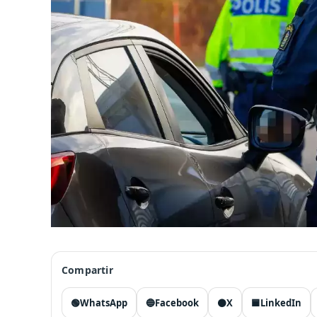
Compartir
🟢
WhatsApp
🔵
Facebook
⚫
X
🟦
LinkedIn