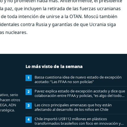
endo y no prometen nada más.
Anteriormente, el presidente
a paz, que incluyen la retirada de las fuerzas ucranianas
de toda intención de unirse a la OTAN. Moscú también
identales contra Rusia y garantías de que Ucrania siga
as nucleares.
Lo más visto de la semana
Bassa cuestiona idea de nuevo estado de excepción
1
acotado: “Las FFAA no son policías”
Pavez explica estado de excepción acotado y dice que
2
tivo, serio
colaboración entre FFAA y policías, “es algo del todo
e hacen otros
pertinente analizar”
MEGA, ADN
Las cinco principales amenazas que hoy están
3
afectando al desarrollo de los niños en Chile
ratégica.
Chile importó US$112 millones en plásticos
4
transformados brasileños con foco en innovación y