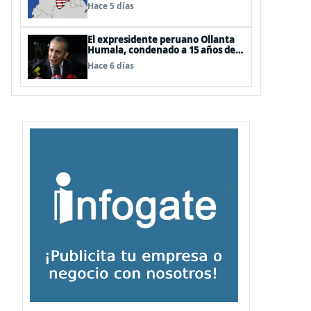
EEUU
Hace 5 días
El expresidente peruano Ollanta
Humala, condenado a 15 años de
cárcel, sale libre al anularse su
Hace 6 días
caso