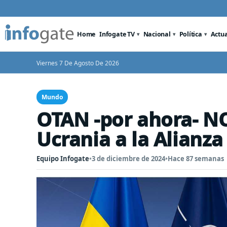
Home
Infogate TV
Nacional
Política
Actu
Viernes 7 De Agosto De 2026
Mundo
OTAN -por ahora- NO
Ucrania a la Alianz
Equipo Infogate
•
3 de diciembre de 2024
•
Hace 87 semanas