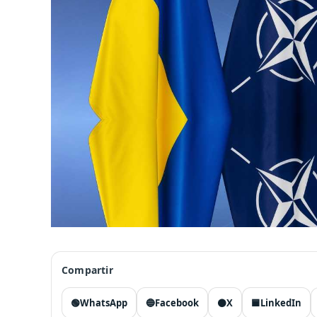
Compartir
🟢
WhatsApp
🔵
Facebook
⚫
X
🟦
LinkedIn