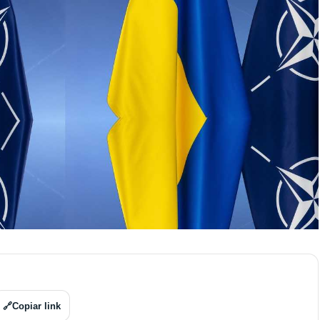
🔗
Copiar link