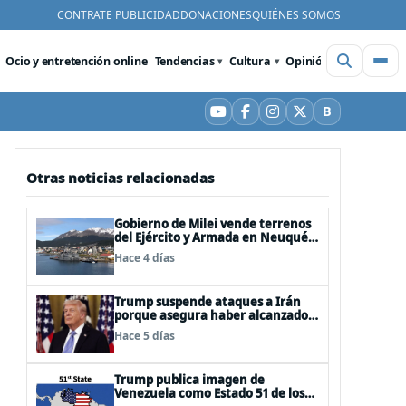
CONTRATE PUBLICIDAD
DONACIONES
QUIÉNES SOMOS
Ocio y entretención online
Tendencias
Cultura
Opinión
Videos
De
B
YouTube
Facebook
Instagram
X
Bluesky
Otras noticias relacionadas
Gobierno de Milei vende terrenos
del Ejército y Armada en Neuquén
y Ushuaia
Hace 4 días
Trump suspende ataques a Irán
porque asegura haber alcanzado
«las bases de un acuerdo»
Hace 5 días
Trump publica imagen de
Venezuela como Estado 51 de los