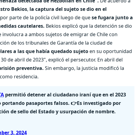
enaza detectada de Hezbollah en Chile".
De acuerdo a
stro Bekios
,
la captura del sujeto se dio en el
por parte de la policía civil luego de que
se fugara junto a
medidas cautelares.
Bekios explicó que la detención se dio
e involucra a ambos sujetos de emigrar de Chile con
ión de los tribunales de Garantía de la ciudad de
elares a las que había quedado sujeto
en su oportunidad
30 de abril de 2023", explicó el persecutor. En abril del
risión preventiva.
Sin embargo, la justicia modificó la
 como residencia.
TA
permitió detener al ciudadano iraní que en el 2023
o portando pasaportes falsos. 👉Es investigado por
ción de sello del Estado y usurpación de nombre.
ber 3, 2024