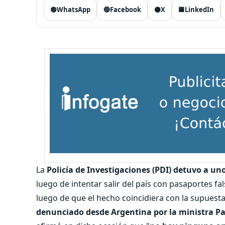
🟢
WhatsApp
🔵
Facebook
⚫
X
🟦
LinkedIn
La
Policía de Investigaciones (PDI) detuvo a uno
luego de intentar salir del país con pasaportes fa
luego de que el hecho coincidiera con la supuest
denunciado desde Argentina por la ministra Patr