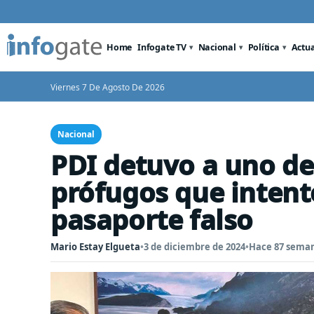
Home
Infogate TV
Nacional
Política
Actu
Viernes 7 De Agosto De 2026
Nacional
PDI detuvo a uno de 
prófugos que intentó
pasaporte falso
Mario Estay Elgueta
•
3 de diciembre de 2024
•
Hace 87 sema