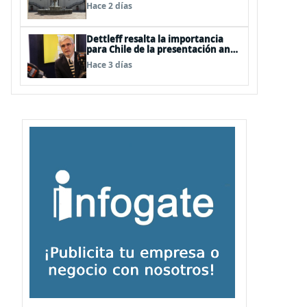
Hace 2 días
Dettleff resalta la importancia
para Chile de la presentación ante
la ONU de la Plataforma
Hace 3 días
Continental Extendida del
Archipiélago Juan Fernández