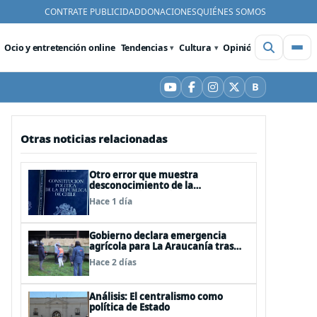
CONTRATE PUBLICIDAD
DONACIONES
QUIÉNES SOMOS
Ocio y entretención online
Tendencias
Cultura
Opinión
Videos
De
B
YouTube
Facebook
Instagram
X
Bluesky
Otras noticias relacionadas
Otro error que muestra
desconocimiento de la
Constitución: Artículo 1 consagra
Hace 1 día
resguardar la seguridad nacional y
proteger a los ciudadanos
Gobierno declara emergencia
agrícola para La Araucanía tras
desastres por pasos de sistemas
Hace 2 días
frontales
Análisis: El centralismo como
política de Estado