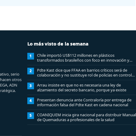
Lo más visto de la semana
Chile importó US$112 millones en plásticos
1
transformados brasileños con foco en innovación y
sostenibilidad
Pdte Kast dice que FFAA en barrios críticos será de
2
tivo, serio
colaboración y no sustituye rol de policías en control
e hacen otros
del orden público
MEGA, ADN
Arrau insiste en que no es necesaria una ley de
3
alzamiento del secreto bancario, porque ya existe
ratégica.
Presentan denuncia ante Contraloría por entrega de
4
información falsa del Pdte Kast en cadena nacional
COANIQUEM inicia gira nacional para distribuir Manual
5
de Quemaduras a profesionales de la salud