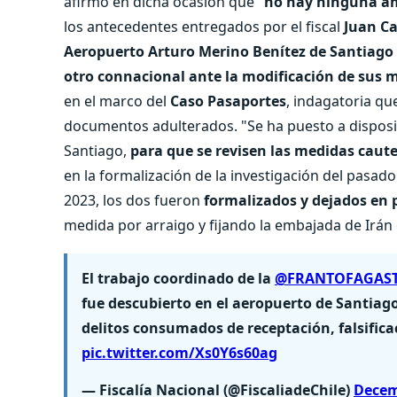
afirmó en dicha ocasión que "
no hay ninguna am
los antecedentes entregados por el fiscal
Juan Ca
Aeropuerto Arturo Merino Benítez de Santiago
otro connacional ante la modificación de sus 
en el marco del
Caso Pasaportes
, indagatoria qu
documentos adulterados. "Se ha puesto a disposic
Santiago,
para que se revisen las medidas caut
en la formalización de la investigación del pasado 
2023, los dos fueron
formalizados y dejados en p
medida por arraigo y fijando la embajada de Irán
El trabajo coordinado de la
@FRANTOFAGAS
fue descubierto en el aeropuerto de Santiag
delitos consumados de receptación, falsifica
pic.twitter.com/Xs0Y6s60ag
— Fiscalía Nacional (@FiscaliadeChile)
Decem