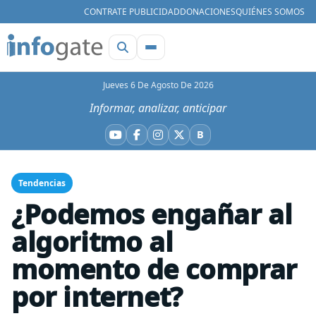
CONTRATE PUBLICIDAD
DONACIONES
QUIÉNES SOMOS
Jueves 6 De Agosto De 2026
Informar, analizar, anticipar
B
YouTube
Facebook
Instagram
X
Bluesky
Tendencias
¿Podemos engañar al
algoritmo al
momento de comprar
por internet?