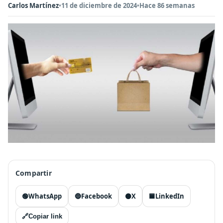
Carlos Martínez
•
11 de diciembre de 2024
•
Hace 86 semanas
Compartir
🟢
WhatsApp
🔵
Facebook
⚫
X
🟦
LinkedIn
🔗
Copiar link