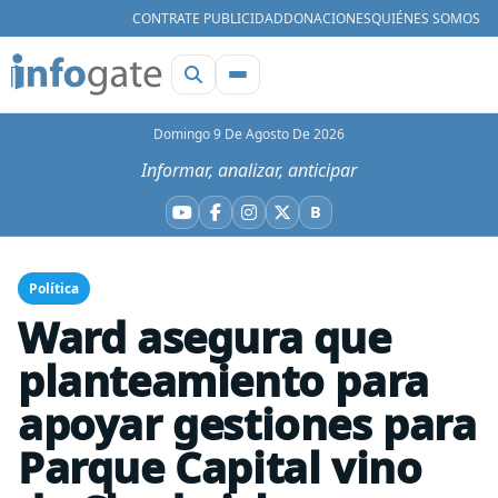
CONTRATE PUBLICIDAD
DONACIONES
QUIÉNES SOMOS
Domingo 9 De Agosto De 2026
Informar, analizar, anticipar
B
YouTube
Facebook
Instagram
X
Bluesky
Política
Ward asegura que
planteamiento para
apoyar gestiones para
Parque Capital vino