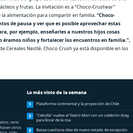
teos y frutas. La invitación es a “Choco-Crushear”
 la alimentación para compartir en familia.
“Choco-
tos de pausa y ver que es posible aprovechar estas
ara, por ejemplo, enseñarles a nuestros hijos cosas
éramos niños y fortalecer los encuentros en familia.”,
e Cereales Nestlé. Choco Crush ya está disponible en los
Lo más visto de la semana
Plataforma continental y la proyección de Chile
1
“Cebolla” vuelve al Teatro Mori con un culebrón drag
2
para llorar de la risa
tivo, serio
e hacen otros
Bassa cuestiona idea de nuevo estado de excepción
3
MEGA, ADN