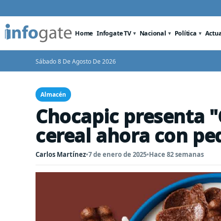
Home
Infogate TV
Nacional
Política
Actu
Sábado 8 De Agosto De 2026
Almacén
Chocapic presenta "
cereal ahora con pe
Carlos Martínez
•
7 de enero de 2025
•
Hace 82 semanas