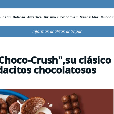
alidad
Defensa
Antártica
Turismo
Economía
Mes del Mar
Mundo
Informar, analizar, anticipar
Choco-Crush",su clásico
dacitos chocolatosos