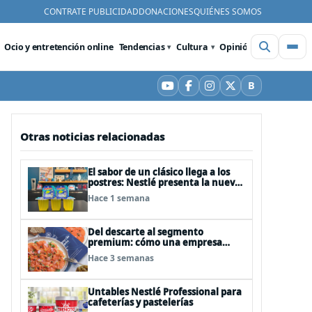
CONTRATE PUBLICIDAD
DONACIONES
QUIÉNES SOMOS
Ocio y entretención online
Tendencias
Cultura
Opinión
Videos
De
B
YouTube
Facebook
Instagram
X
Bluesky
Otras noticias relacionadas
El sabor de un clásico llega a los
postres: Nestlé presenta la nueva
Jalea Centella
Hace 1 semana
Del descarte al segmento
premium: cómo una empresa
chilena convirtió un residuo del
Hace 3 semanas
salmón en un negocio de US$30
millones anuales
Untables Nestlé Professional para
cafeterías y pastelerías