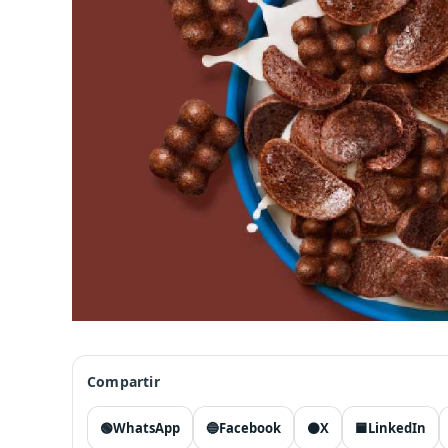
Compartir
🟢
WhatsApp
🔵
Facebook
⚫
X
🟦
LinkedIn