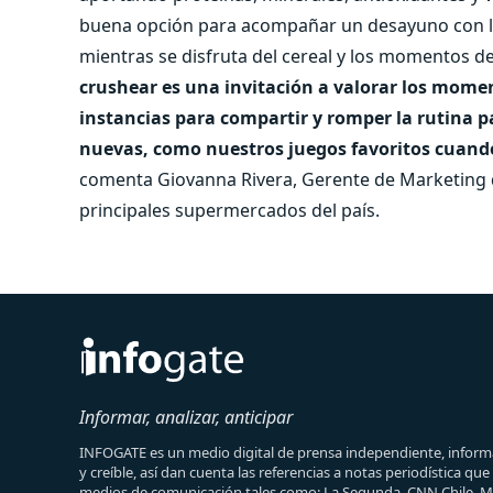
buena opción para acompañar un desayuno con lác
mientras se disfruta del cereal y los momentos de
crushear es una invitación a valorar los momen
instancias para compartir y romper la rutina p
nuevas, como nuestros juegos favoritos cuando 
comenta Giovanna Rivera, Gerente de Marketing d
principales supermercados del país.
Informar, analizar, anticipar
INFOGATE es un medio digital de prensa independiente, informa
y creíble, así dan cuenta las referencias a notas periodística qu
medios de comunicación tales como: La Segunda, CNN Chile, 