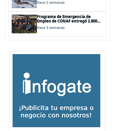
entorno cada vez más desafiante
Hace 2 semanas
Programa de Emergencia de
Empleo de CONAF entregó 2.800
árboles nativos y ornamentales a
Hace 3 semanas
siete comunas de la región de
O’Higgins