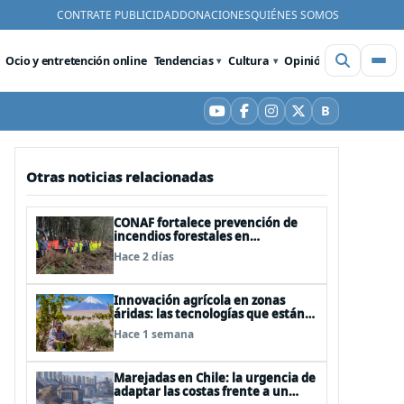
CONTRATE PUBLICIDAD
DONACIONES
QUIÉNES SOMOS
Ocio y entretención online
Tendencias
Cultura
Opinión
Videos
De
B
YouTube
Facebook
Instagram
X
Bluesky
Otras noticias relacionadas
CONAF fortalece prevención de
incendios forestales en
comunidades de Temuco y
Hace 2 días
Galvarino
Innovación agrícola en zonas
áridas: las tecnologías que están
transformando el desierto de
Hace 1 semana
Atacama
Marejadas en Chile: la urgencia de
adaptar las costas frente a un