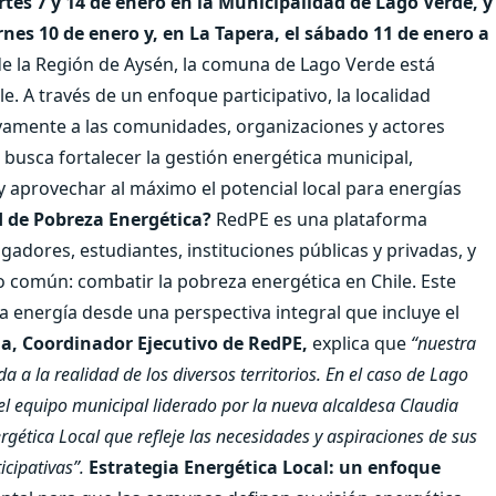
tes 7 y 14 de enero en la Municipalidad de Lago Verde, y
rnes 10 de enero y, en La Tapera, el sábado 11 de enero a
e la Región de Aysén, la comuna de Lago Verde está
. A través de un enfoque participativo, la localidad
ivamente a las comunidades, organizaciones y actores
busca fortalecer la gestión energética municipal,
 y aprovechar al máximo el potencial local para energías
d de Pobreza Energética?
RedPE es una plataforma
gadores, estudiantes, instituciones públicas y privadas, y
vo común: combatir la pobreza energética en Chile. Este
a energía desde una perspectiva integral que incluye el
a, Coordinador Ejecutivo de RedPE,
explica que
“nuestra
a a la realidad de los diversos territorios. En el caso de Lago
l equipo municipal liderado por la nueva alcaldesa Claudia
rgética Local que refleje las necesidades y aspiraciones de sus
cipativas”.
Estrategia Energética Local: un enfoque