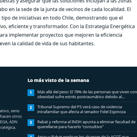
opuestas y asegurar que las soluciones incluyan a las zonas
bo en la sede de la junta de vecinos de cada localidad. El
ipo de iniciativas en todo Chile, demostrando que el
vo, eficiente y transformador. Con la Estrategia Energética
para implementar proyectos que mejoren la eficiencia
even la calidad de vida de sus habitantes.
Lo más visto de la semana
Más allá del peso: El 78% de las personas que viven con
1
obesidad sufre estrés postraumático debido al
estigma
Tribunal Supremo del PS verá caso de violencia
2
tivo, serio
intrafamiliar que afecta al senador Fidel Espinoza
e hacen otros
MEGA, ADN
Rabat y reforma al INDH apunta a eliminar facultad de
3
querellarse para hacerlo “consultivo”
ratégica.
Arrau y Rabat explican los alcances de la ACOT que