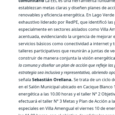
comunitario
La EEL es una herramienta fundamen
establezcan metas claras y diseñen planes de ac
renovables y eficiencia energética. En Lago Verd
exhaustivo liderado por RedPE, que identificó las
especialmente en sectores aislados como Villa A
acentuada, evidenciando la urgencia de mejorar el
servicios básicos como conectividad a internet y 
talleres participativos que reunirán a juntas de v
construir de manera conjunta la visión energétic
la comuna y diseñar un plan de acción que refleje las 
estrategia sea inclusiva y representativa, abriendo o
señala
Sebastián Orellana.
Se trata de un ciclo d
en el Salón Municipal ubicado en Cacique Blanco 13
energética a las 10.00 horas y el taller N° 2 Objet
efectuará el taller N° 3 Metas y Plan de Acción a la
especiales en Villa Amengual el viernes 10 de ener