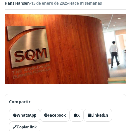
Hans Hansen
•
15 de enero de 2025
•
Hace 81 semanas
Compartir
🟢
WhatsApp
🔵
Facebook
⚫
X
🟦
LinkedIn
🔗
Copiar link