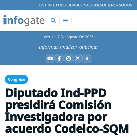
CONTRATE PUBLICIDAD
DONACIONES
QUIÉNES SOMOS
Viernes 7 De Agosto De 2026
Informar, analizar, anticipar
B
YouTube
Facebook
Instagram
X
Bluesky
Congreso
Diputado Ind-PPD
presidirá Comisión
Investigadora por
acuerdo Codelco-SQM