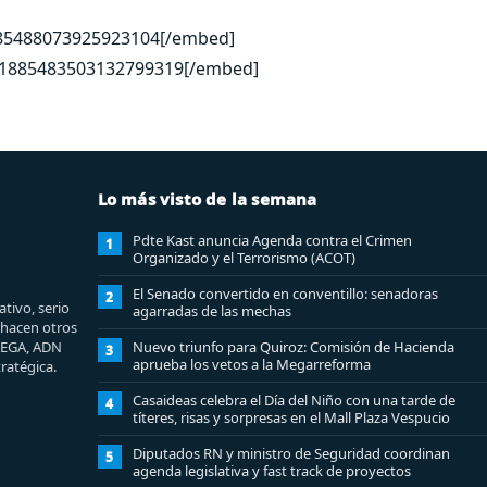
885488073925923104[/embed]
s/1885483503132799319[/embed]
Lo más visto de la semana
Pdte Kast anuncia Agenda contra el Crimen
1
Organizado y el Terrorismo (ACOT)
El Senado convertido en conventillo: senadoras
2
tivo, serio
agarradas de las mechas
e hacen otros
MEGA, ADN
Nuevo triunfo para Quiroz: Comisión de Hacienda
3
aprueba los vetos a la Megarreforma
ratégica.
Casaideas celebra el Día del Niño con una tarde de
4
títeres, risas y sorpresas en el Mall Plaza Vespucio
Diputados RN y ministro de Seguridad coordinan
5
agenda legislativa y fast track de proyectos