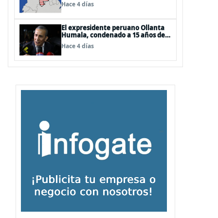
EEUU
Hace 4 días
El expresidente peruano Ollanta
Humala, condenado a 15 años de
cárcel, sale libre al anularse su
Hace 4 días
caso