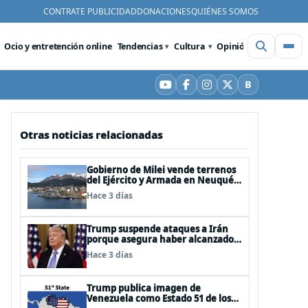
CONTRATE PUBLICIDAD
DONACIONES
QUIÉNES SOMOS
Ocio y entretención online
Tendencias
Cultura
Opinión
Videos
De
B
YouTube
Facebook
Instagram
X
Bluesky
Otras noticias relacionadas
Gobierno de Milei vende terrenos
del Ejército y Armada en Neuquén
y Ushuaia
Hace 3 días
Trump suspende ataques a Irán
porque asegura haber alcanzado
«las bases de un acuerdo»
Hace 3 días
Trump publica imagen de
Venezuela como Estado 51 de los