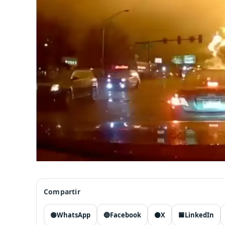
Compartir
🟢
WhatsApp
🔵
Facebook
⚫
X
🟦
LinkedIn