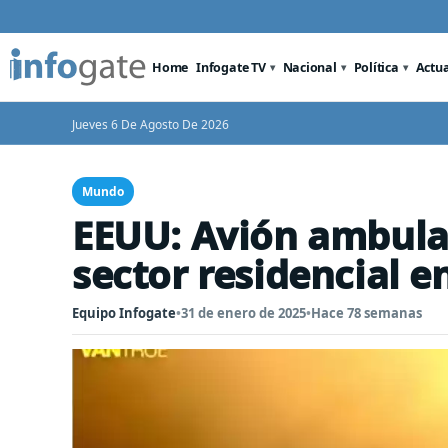
Home
Infogate TV
Nacional
Política
Actu
Jueves 6 De Agosto De 2026
Mundo
EEUU: Avión ambulan
sector residencial en
Equipo Infogate
•
31 de enero de 2025
•
Hace 78 semanas