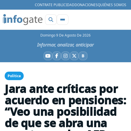
CONTRATE PUBLICIDAD
DONACIONES
QUIÉNES SOMOS
Domingo 9 De Agosto De 2026
Informar, analizar, anticipar
B
YouTube
Facebook
Instagram
X
Bluesky
Política
Jara ante críticas por
acuerdo en pensiones:
“Veo una posibilidad
de que se abra una