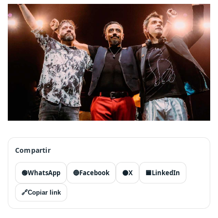
Compartir
🟢
WhatsApp
🔵
Facebook
⚫
X
🟦
LinkedIn
🔗
Copiar link