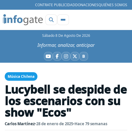
CONTRATE PUBLICIDAD
DONACIONES
QUIÉNES SOMOS
Sábado 8 De Agosto De 2026
Informar, analizar, anticipar
B
YouTube
Facebook
Instagram
X
Bluesky
Música Chilena
Lucybell se despide de
los escenarios con su
show "Ecos"
Carlos Martínez
•
28 de enero de 2025
•
Hace 79 semanas