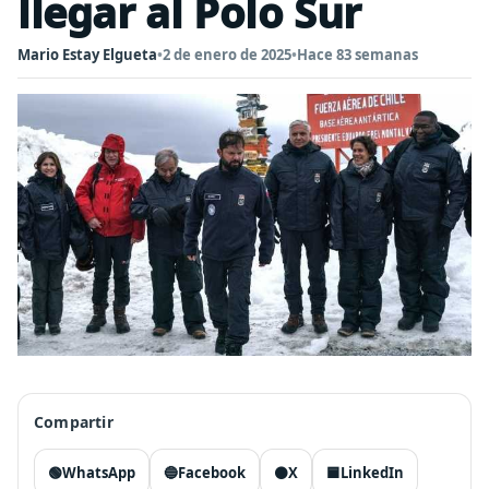
llegar al Polo Sur
Mario Estay Elgueta
•
2 de enero de 2025
•
Hace 83 semanas
Compartir
🟢
WhatsApp
🔵
Facebook
⚫
X
🟦
LinkedIn