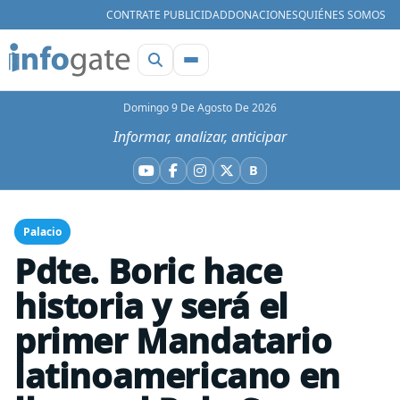
CONTRATE PUBLICIDAD
DONACIONES
QUIÉNES SOMOS
Domingo 9 De Agosto De 2026
Informar, analizar, anticipar
B
YouTube
Facebook
Instagram
X
Bluesky
Palacio
Pdte. Boric hace
historia y será el
primer Mandatario
latinoamericano en