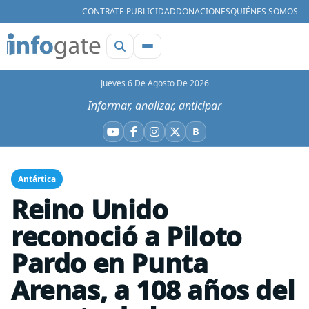
CONTRATE PUBLICIDAD
DONACIONES
QUIÉNES SOMOS
Jueves 6 De Agosto De 2026
Informar, analizar, anticipar
B
YouTube
Facebook
Instagram
X
Bluesky
Antártica
Reino Unido
reconoció a Piloto
Pardo en Punta
Arenas, a 108 años del