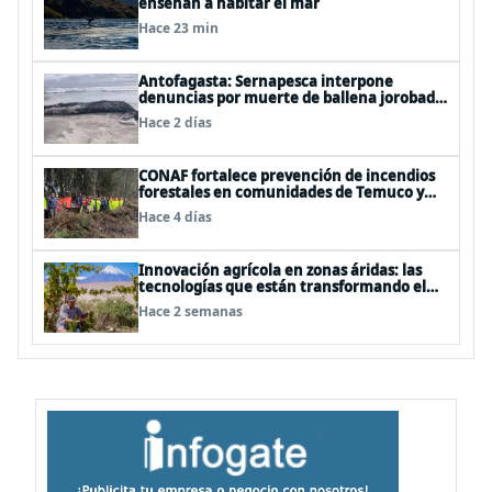
enseñan a habitar el mar
Hace 23 min
Antofagasta: Sernapesca interpone
denuncias por muerte de ballena jorobada
y maltrato a lobos marinos
Hace 2 días
CONAF fortalece prevención de incendios
forestales en comunidades de Temuco y
Galvarino
Hace 4 días
Innovación agrícola en zonas áridas: las
tecnologías que están transformando el
desierto de Atacama
Hace 2 semanas