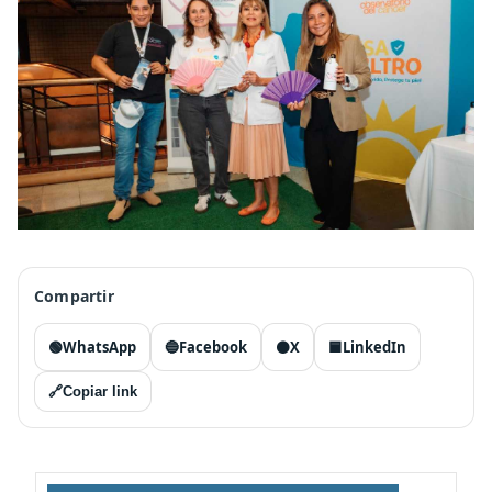
Compartir
🟢
WhatsApp
🔵
Facebook
⚫
X
🟦
LinkedIn
🔗
Copiar link