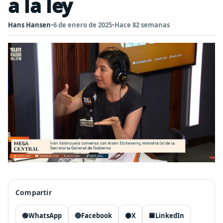
a la ley
Hans Hansen
•
6 de enero de 2025
•
Hace 82 semanas
Compartir
🟢
WhatsApp
🔵
Facebook
⚫
X
🟦
LinkedIn