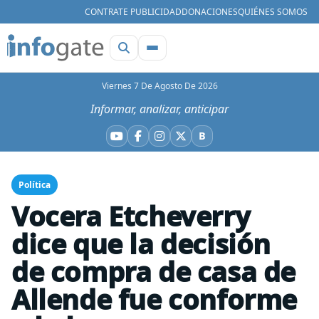
CONTRATE PUBLICIDAD
DONACIONES
QUIÉNES SOMOS
Viernes 7 De Agosto De 2026
Informar, analizar, anticipar
B
YouTube
Facebook
Instagram
X
Bluesky
Política
Vocera Etcheverry
dice que la decisión
de compra de casa de
Allende fue conforme