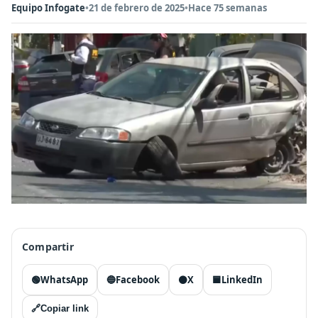
Equipo Infogate
•
21 de febrero de 2025
•
Hace 75 semanas
Compartir
🟢
WhatsApp
🔵
Facebook
⚫
X
🟦
LinkedIn
🔗
Copiar link