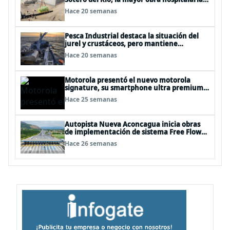
de Chile
Hace 20 semanas
Pesca Industrial destaca la situación del
jurel y crustáceos, pero mantiene
preocupación por la merluza común
Hace 20 semanas
Motorola presentó el nuevo motorola
signature, su smartphone ultra premium,
junto a un renovado portfolio para 2026
Hace 25 semanas
Autopista Nueva Aconcagua inicia obras
de implementación de sistema Free Flow
para peajes Las Vegas y Pichidangui
Hace 26 semanas