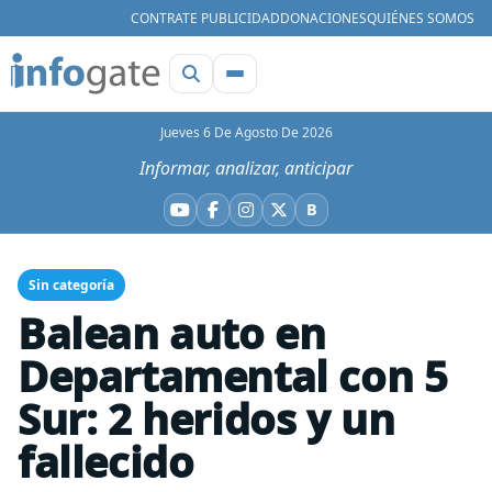
CONTRATE PUBLICIDAD
DONACIONES
QUIÉNES SOMOS
Jueves 6 De Agosto De 2026
Informar, analizar, anticipar
B
YouTube
Facebook
Instagram
X
Bluesky
Sin categoría
Balean auto en
Departamental con 5
Sur: 2 heridos y un
fallecido