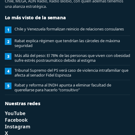
Chile, MEGA, ADN Radio, Radio Biobio, con quien además tenemos
una alianza estratégica.
Lo más visto de la semana
Chile y Venezuela formalizan reinicio de relaciones consulares
1
Rabat explica régimen que tendrían las cárceles de máxima
2
seguridad
Más allá del peso: El 78% de las personas que viven con obesidad
3
sufre estrés postraumático debido al estigma
Tribunal Supremo del PS verá caso de violencia intrafamiliar que
4
afecta al senador Fidel Espinoza
Rabat y reforma al INDH apunta a eliminar facultad de
5
querellarse para hacerlo “consultivo”
Nuestras redes
YouTube
Facebook
Instagram
X