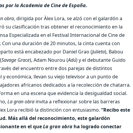
s por la Academia de Cine de España.
an obra
, dirigida por Àlex Lora, se alzó con el galardón a
ó su clasificación tras obtener el reconocimiento en la
nsa Especializada en el Festival Internacional de Cine de
. Con una duración de 20 minutos, la cinta cuenta con
reparto está encabezado por Daniel Grao (
Julieta
), Babou
(
Savage Grace
), Adam Nourou (
Adú
) y el debutante Guido
ravés del encuentro entre dos parejas de distintos
l y económica, llevan su viejo televisor a un punto de
rabajadores africanos dedicados a la recolección de chatarra.
orma en una escena que evidencia la desigualdad social.
smo,
La gran obra
invita a reflexionar sobre las barreras
Àlex Lora recibió la distinción con entusiasmo.
“Recibo este
d. Más allá del reconocimiento, este galardón
sionante en el que
La gran obra
ha logrado conectar