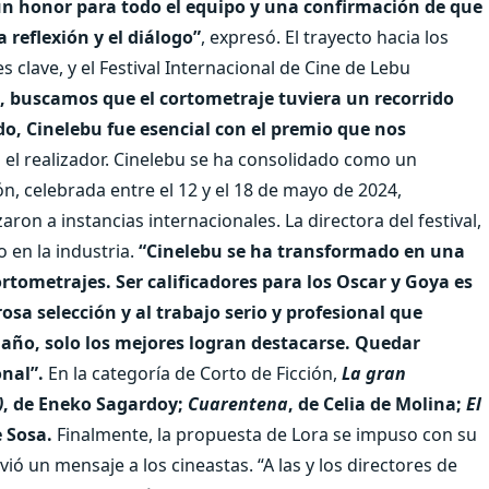
 un honor para todo el equipo y una confirmación de que
 reflexión y el diálogo”
, expresó. El trayecto hacia los
s clave, y el Festival Internacional de Cine de Lebu
o, buscamos que el cortometraje tuviera un recorrido
do, Cinelebu fue esencial con el premio que nos
ó el realizador. Cinelebu se ha consolidado como un
n, celebrada entre el 12 y el 18 de mayo de 2024,
on a instancias internacionales. La directora del festival,
o en la industria.
“Cinelebu se ha transformado en una
tometrajes. Ser calificadores para los Oscar y Goya es
sa selección y al trabajo serio y profesional que
a año, solo los mejores logran destacarse. Quedar
nal”.
En la categoría de Corto de Ficción,
La gran
)
, de Eneko Sagardoy;
Cuarentena
, de Celia de Molina;
El
e Sosa.
Finalmente, la propuesta de Lora se impuso con su
ió un mensaje a los cineastas. “A las y los directores de