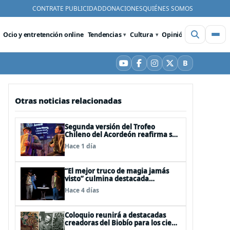
CONTRATE PUBLICIDAD
DONACIONES
QUIÉNES SOMOS
Ocio y entretención online
Tendencias
Cultura
Opinión
Videos
De
B
YouTube
Facebook
Instagram
X
Bluesky
Otras noticias relacionadas
Segunda versión del Trofeo
Chileno del Acordeón reafirma su
apuesta por la profesionalización
Hace 1 día
del instrumento en Chile
“El mejor truco de magia jamás
visto” culmina destacada
participación en el Festival Off
Hace 4 días
Avignon 2026
Coloquio reunirá a destacadas
creadoras del Biobío para los cien