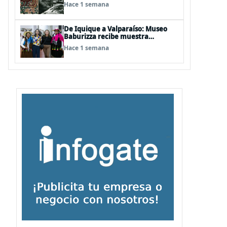
años del natalicio del artista textil
Hace 1 semana
y artesano tomecino Héctor
Herrera “El Pajarero”
De Iquique a Valparaíso: Museo
Baburizza recibe muestra
multimedial "Las Cumbias que
Hace 1 semana
escuchamos allá arriba"