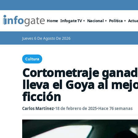
Home
Infogate TV
Nacional
Política
Actu
Jueves 6 De Agosto De 2026
Cultura
Cortometraje ganado
lleva el Goya al mej
ficción
Carlos Martínez
•
18 de febrero de 2025
•
Hace 76 semanas