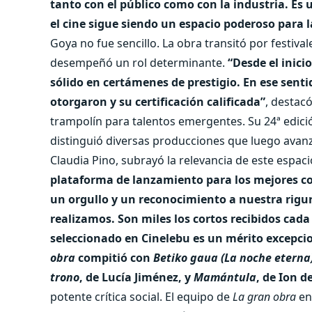
tanto con el público como con la industria. Es
el cine sigue siendo un espacio poderoso para la
Goya no fue sencillo. La obra transitó por festivale
desempeñó un rol determinante.
“Desde el inici
sólido en certámenes de prestigio. En ese senti
otorgaron y su certificación calificada”
, destac
trampolín para talentos emergentes. Su 24ª edició
distinguió diversas producciones que luego avanzar
Claudia Pino, subrayó la relevancia de este espaci
plataforma de lanzamiento para los mejores cor
un orgullo y un reconocimiento a nuestra riguro
realizamos. Son miles los cortos recibidos cad
seleccionado en Cinelebu es un mérito excepcio
obra
compitió con
Betiko gaua (La noche eterna
trono
, de Lucía Jiménez, y
Mamántula
, de Ion d
potente crítica social. El equipo de
La gran obra
env