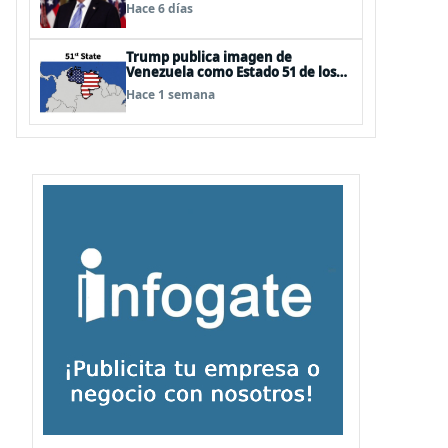
«las bases de un acuerdo»
Hace 6 días
Trump publica imagen de
Venezuela como Estado 51 de los
EEUU
Hace 1 semana