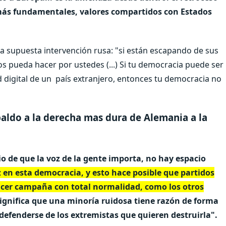
 más fundamentales
, valores compartidos con Estados
la supuesta intervención rusa: "si están escapando de sus
s pueda hacer por ustedes (...) Si tu democracia puede ser
d digital de un país extranjero, entonces tu democracia no
paldo a la derecha mas dura de Alemania a la
o de que la voz de la gente importa, no hay espacio
 en esta democracia, y esto hace posible que partidos
cer campaña con total normalidad, como los otros
significa que una minoría ruidosa tiene razón de forma
efenderse de los extremistas que quieren destruirla".