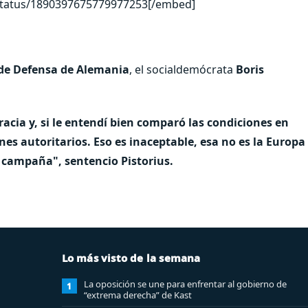
status/1890397675779977253[/embed]
de Defensa de Alemania
, el socialdemócrata
Boris
cia y, si le entendí bien comparó las condiciones en
es autoritarios. Eso es inaceptable, esa no es la Europa
o campaña", sentencio Pistorius.
Lo más visto de la semana
La oposición se une para enfrentar al gobierno de
1
“extrema derecha” de Kast