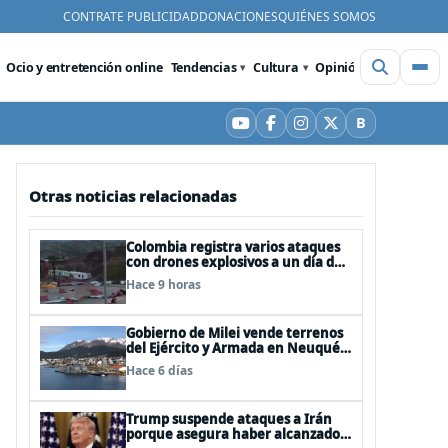
CONTRATE PUBLICIDAD
DONACIONES
QUIÉNES SOMOS
Ocio y entretención online
Tendencias
Cultura
Opinión
Videos
De
B
YouTube
Facebook
Instagram
X
Bluesky
Otras noticias relacionadas
Colombia registra varios ataques
con drones explosivos a un día de
la investidura de De la Espriella:
Hace 9 horas
un policía muerto
Gobierno de Milei vende terrenos
del Ejército y Armada en Neuquén
y Ushuaia
Hace 6 días
Trump suspende ataques a Irán
porque asegura haber alcanzado