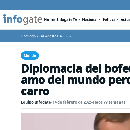
Home
Infogate TV
Nacional
Política
Actu
Domingo 9 De Agosto De 2026
Mundo
Diplomacia del bofe
amo del mundo pero 
carro
Equipo Infogate
•
14 de febrero de 2025
•
Hace 77 semanas