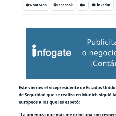
🟢
WhatsApp
🔵
Facebook
⚫
X
🟦
LinkedIn
Este viernes el vicepresidente de Estados Unid
de Seguridad que se realiza en Munich siguió la
europeos a los que les espetó:
"La amenaza que más me preocupa con respecto