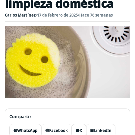
limpieza doméstica
Carlos Martínez
•
17 de febrero de 2025
•
Hace 76 semanas
Compartir
🟢
WhatsApp
🔵
Facebook
⚫
X
🟦
LinkedIn