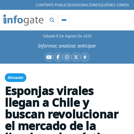
CONTRATE PUBLICIDAD
DONACIONES
QUIÉNES SOMOS
Sábado 8 De Agosto De 2026
Informar, analizar, anticipar
B
YouTube
Facebook
Instagram
X
Bluesky
Almacén
Esponjas virales
llegan a Chile y
buscan revolucionar
el mercado de la