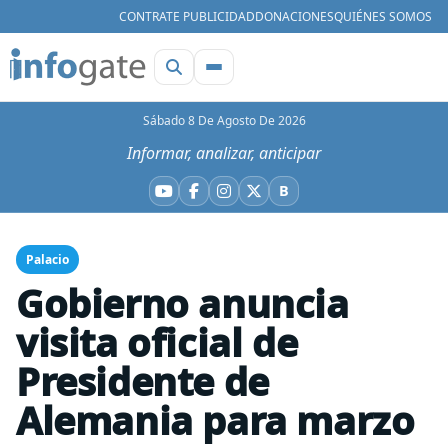
CONTRATE PUBLICIDAD
DONACIONES
QUIÉNES SOMOS
Sábado 8 De Agosto De 2026
Informar, analizar, anticipar
B
YouTube
Facebook
Instagram
X
Bluesky
Palacio
Gobierno anuncia
visita oficial de
Presidente de
Alemania para marzo