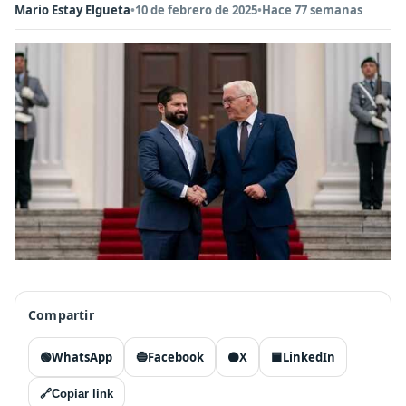
Mario Estay Elgueta
•
10 de febrero de 2025
•
Hace 77 semanas
Compartir
🟢
WhatsApp
🔵
Facebook
⚫
X
🟦
LinkedIn
🔗
Copiar link