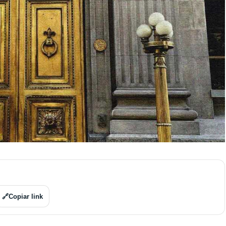
🔗
Copiar link