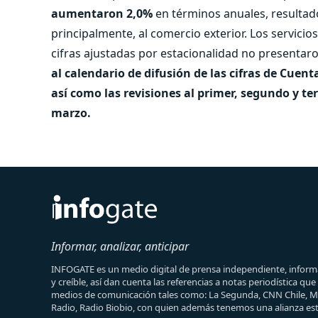
aumentaron 2,0%
en términos anuales, resultado
principalmente, al comercio exterior. Los servici
cifras ajustadas por estacionalidad no presentar
al calendario de difusión de las cifras de Cuent
así como las revisiones al primer, segundo y te
marzo.
Informar, analizar, anticipar
INFOGATE es un medio digital de prensa independiente, informa
y creíble, así dan cuenta las referencias a notas periodística qu
medios de comunicación tales como: La Segunda, CNN Chile, 
Radio, Radio Biobio, con quien además tenemos una alianza est