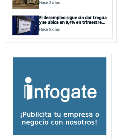
supera las expectativas
Hace 2 días
El desempleo sigue sin dar tregua
y se ubica en 9,4% en trimestre
abril-junio
Hace 5 días