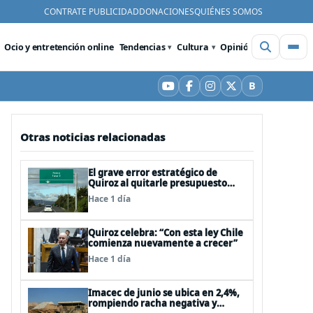
CONTRATE PUBLICIDAD
DONACIONES
QUIÉNES SOMOS
Ocio y entretención online
Tendencias
Cultura
Opinión
Videos
De
B
YouTube
Facebook
Instagram
X
Bluesky
Otras noticias relacionadas
El grave error estratégico de
Quiroz al quitarle presupuesto
para infraestructura vial del
Hace 1 día
Biobío
Quiroz celebra: “Con esta ley Chile
comienza nuevamente a crecer”
Hace 1 día
Imacec de junio se ubica en 2,4%,
rompiendo racha negativa y