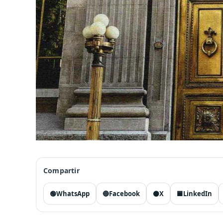
Compartir
🟢
WhatsApp
🔵
Facebook
⚫
X
🟦
LinkedIn