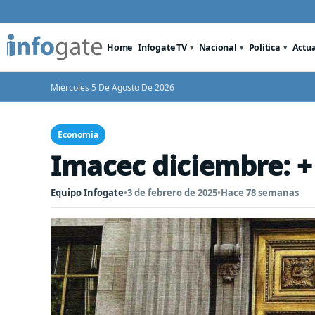
Home
Infogate TV
Nacional
Política
Actu
Miércoles 5 De Agosto De 2026
Economía
Imacec diciembre: +
Equipo Infogate
•
3 de febrero de 2025
•
Hace 78 semanas