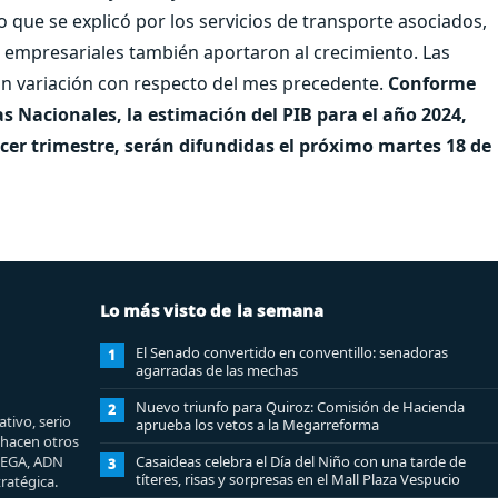
 que se explicó por los servicios de transporte asociados,
os empresariales también aportaron al crecimiento. Las
on variación con respecto del mes precedente.
Conforme
as Nacionales, la estimación del PIB para el año 2024,
rcer trimestre, serán difundidas el próximo martes 18 de
Lo más visto de la semana
El Senado convertido en conventillo: senadoras
1
agarradas de las mechas
Nuevo triunfo para Quiroz: Comisión de Hacienda
2
tivo, serio
aprueba los vetos a la Megarreforma
e hacen otros
MEGA, ADN
Casaideas celebra el Día del Niño con una tarde de
3
títeres, risas y sorpresas en el Mall Plaza Vespucio
ratégica.