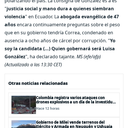
polarizando el país. La consigna de González es a es
"
justicia social y mano dura a quienes siembran
violencia
" en Ecuador. La
abogada evangélica de 47
años
encara continuamente preguntas sobre el peso
que en su gobierno tendría Correa, condenado en
ausencia a ocho años de cárcel por corrupción. "
Yo
soy la candidata (...) Quien gobernará será Luisa
González
", ha declarado tajante.
MS (efe/afp)
(Actualizado a las 13:30 CET)
Otras noticias relacionadas
Colombia registra varios ataques con
drones explosivos a un día de la investidura
de De la Espriella: un policía muerto
Hace 12 horas
Gobierno de Milei vende terrenos del
Ejército y Armada en Neuquén y Ushuaia