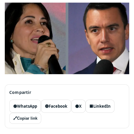
Compartir
🟢
WhatsApp
🔵
Facebook
⚫
X
🟦
LinkedIn
🔗
Copiar link