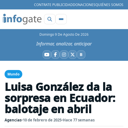
CONTRATE PUBLICIDAD
DONACIONES
QUIÉNES SOMOS
Domingo 9 De Agosto De 2026
Informar, analizar, anticipar
B
YouTube
Facebook
Instagram
X
Bluesky
Mundo
Luisa González da la
sorpresa en Ecuador:
balotaje en abril
Agencias
•
10 de febrero de 2025
•
Hace 77 semanas