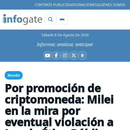
CONTRATE PUBLICIDAD
DONACIONES
QUIÉNES SOMOS
Sábado 8 De Agosto De 2026
Informar, analizar, anticipar
B
YouTube
Facebook
Instagram
X
Bluesky
Mundo
Por promoción de
criptomoneda: Milei
en la mira por
eventual violación a