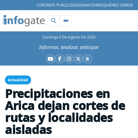
CONTRATE PUBLICIDAD
DONACIONES
QUIÉNES SOMOS
Domingo 9 De Agosto De 2026
Informar, analizar, anticipar
B
YouTube
Facebook
Instagram
X
Bluesky
Actualidad
Precipitaciones en
Arica dejan cortes de
rutas y localidades
aisladas