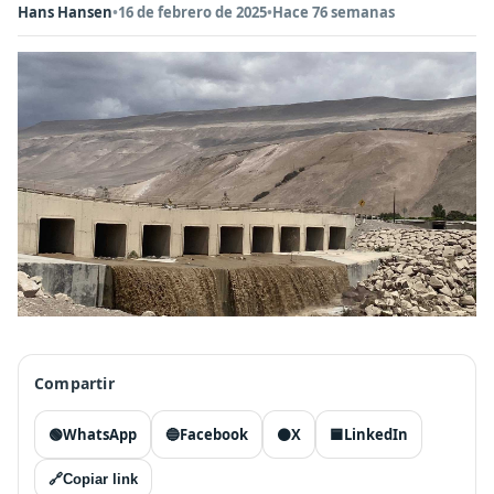
Hans Hansen
•
16 de febrero de 2025
•
Hace 76 semanas
Compartir
🟢
WhatsApp
🔵
Facebook
⚫
X
🟦
LinkedIn
🔗
Copiar link