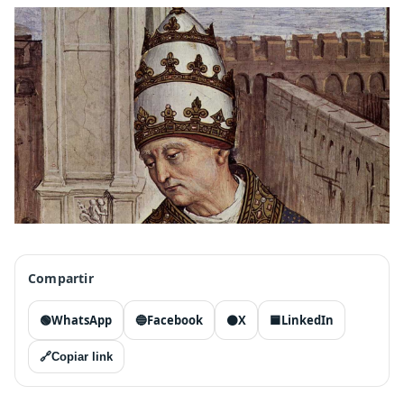
Compartir
🟢
WhatsApp
🔵
Facebook
⚫
X
🟦
LinkedIn
🔗
Copiar link