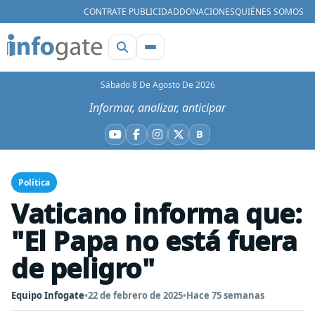
CONTRATE PUBLICIDAD
DONACIONES
QUIÉNES SOMOS
Sábado 8 De Agosto De 2026
Informar, analizar, anticipar
B
YouTube
Facebook
Instagram
X
Bluesky
Política
Vaticano informa que:
"El Papa no está fuera
de peligro"
Equipo Infogate
•
22 de febrero de 2025
•
Hace 75 semanas