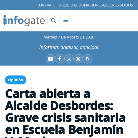
CONTRATE PUBLICIDAD
DONACIONES
QUIÉNES SOMOS
Viernes 7 De Agosto De 2026
Informar, analizar, anticipar
B
YouTube
Facebook
Instagram
X
Bluesky
Opinión
Carta abierta a
Alcalde Desbordes:
Grave crisis sanitaria
en Escuela Benjamín