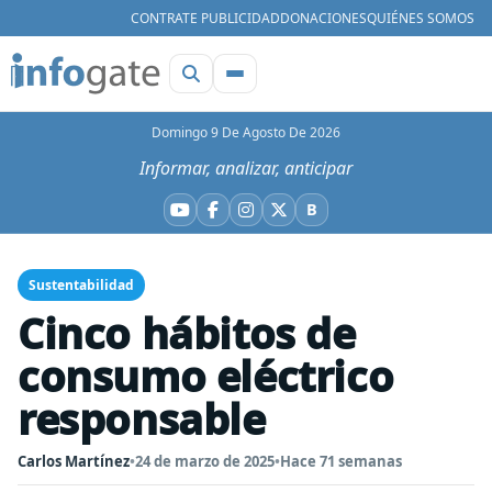
CONTRATE PUBLICIDAD
DONACIONES
QUIÉNES SOMOS
Domingo 9 De Agosto De 2026
Informar, analizar, anticipar
B
YouTube
Facebook
Instagram
X
Bluesky
Sustentabilidad
Cinco hábitos de
consumo eléctrico
responsable
Carlos Martínez
•
24 de marzo de 2025
•
Hace 71 semanas