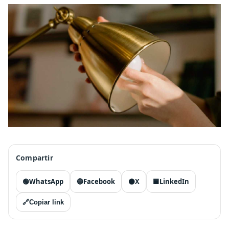
Compartir
🟢
WhatsApp
🔵
Facebook
⚫
X
🟦
LinkedIn
🔗
Copiar link