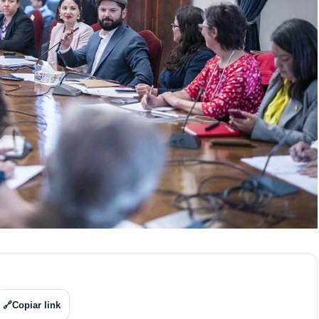
🔗
Copiar link