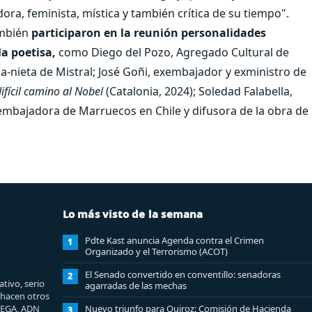
ora, feminista, mística y también crítica de su tiempo".
ambién
participaron en la reunión personalidades
la poetisa,
como Diego del Pozo, Agregado Cultural de
na-nieta de Mistral; José Goñi, exembajador y exministro de
ifícil camino al Nobel
(Catalonia, 2024); Soledad Falabella,
, embajadora de Marruecos en Chile y difusora de la obra de
Lo más visto de la semana
Pdte Kast anuncia Agenda contra el Crimen
1
Organizado y el Terrorismo (ACOT)
El Senado convertido en conventillo: senadoras
2
tivo, serio
agarradas de las mechas
e hacen otros
MEGA, ADN
Nuevo triunfo para Quiroz: Comisión de Hacienda
3