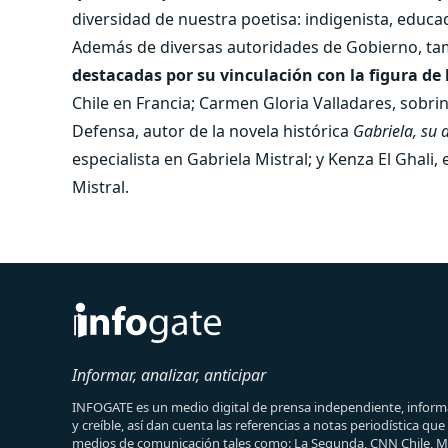
diversidad de nuestra poetisa: indigenista, educad
Además de diversas autoridades de Gobierno, t
destacadas por su vinculación con la figura de 
Chile en Francia; Carmen Gloria Valladares, sobri
Defensa, autor de la novela histórica
Gabriela, su d
especialista en Gabriela Mistral; y Kenza El Ghali
Mistral.
Informar, analizar, anticipar
INFOGATE es un medio digital de prensa independiente, informa
y creíble, así dan cuenta las referencias a notas periodística qu
medios de comunicación tales como: La Segunda, CNN Chile, 