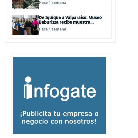
años del natalicio del artista textil
Hace 1 semana
y artesano tomecino Héctor
Herrera “El Pajarero”
De Iquique a Valparaíso: Museo
Baburizza recibe muestra
multimedial "Las Cumbias que
Hace 1 semana
escuchamos allá arriba"