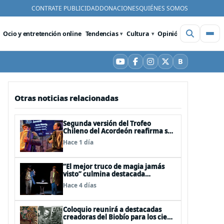
CONTRATE PUBLICIDAD
DONACIONES
QUIÉNES SOMOS
Ocio y entretención online
Tendencias
Cultura
Opinión
Videos
De
B
YouTube
Facebook
Instagram
X
Bluesky
Otras noticias relacionadas
Segunda versión del Trofeo
Chileno del Acordeón reafirma su
apuesta por la profesionalización
Hace 1 día
del instrumento en Chile
“El mejor truco de magia jamás
visto” culmina destacada
participación en el Festival Off
Hace 4 días
Avignon 2026
Coloquio reunirá a destacadas
creadoras del Biobío para los cien