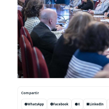
Compartir
🟢
WhatsApp
🔵
Facebook
⚫
X
🟦
LinkedIn