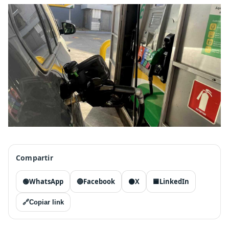
Compartir
🟢
WhatsApp
🔵
Facebook
⚫
X
🟦
LinkedIn
🔗
Copiar link