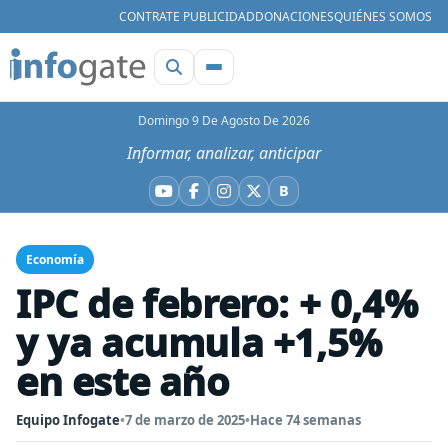
CONTRATE PUBLICIDAD
DONACIONES
QUIÉNES SOMOS
Domingo 9 De Agosto De 2026
Informar, analizar, anticipar
B
YouTube
Facebook
Instagram
X
Bluesky
Economía
IPC de febrero: + 0,4%
y ya acumula +1,5%
en este año
Equipo Infogate
•
7 de marzo de 2025
•
Hace 74 semanas