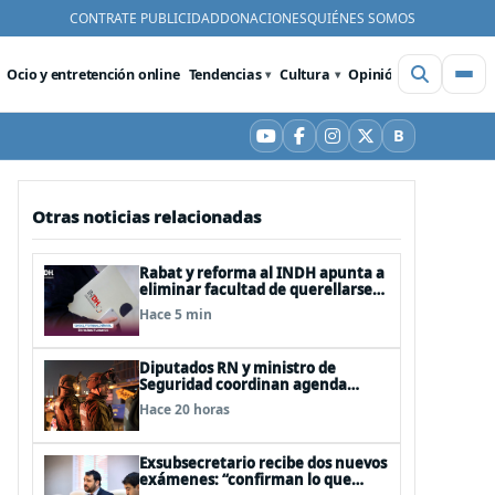
CONTRATE PUBLICIDAD
DONACIONES
QUIÉNES SOMOS
Ocio y entretención online
Tendencias
Cultura
Opinión
Videos
De
B
YouTube
Facebook
Instagram
X
Bluesky
Otras noticias relacionadas
Rabat y reforma al INDH apunta a
eliminar facultad de querellarse
para hacerlo “consultivo”
Hace 5 min
Diputados RN y ministro de
Seguridad coordinan agenda
legislativa y fast track de
Hace 20 horas
proyectos
Exsubsecretario recibe dos nuevos
exámenes: “confirman lo que