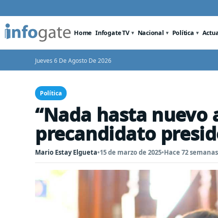
Home
Infogate TV
Nacional
Política
Actu
Jueves 6 De Agosto De 2026
Política
“Nada hasta nuevo a
precandidato presid
Mario Estay Elgueta
•
15 de marzo de 2025
•
Hace 72 semanas