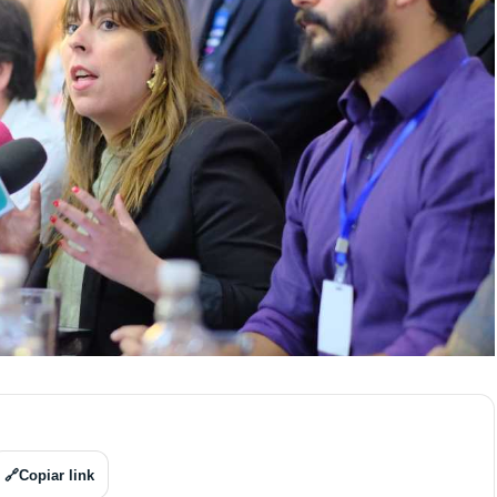
🔗
Copiar link