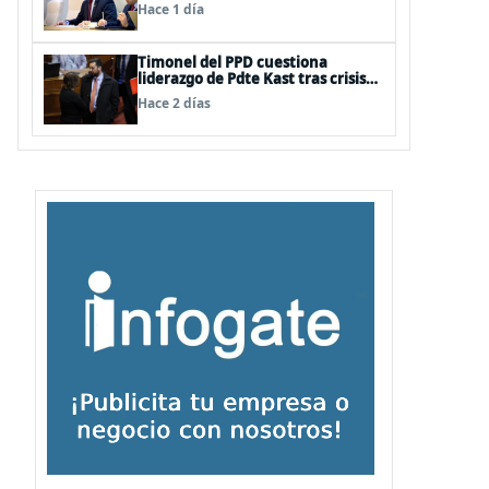
siempre he dicho que no consumo
Hace 1 día
droga”
Timonel del PPD cuestiona
liderazgo de Pdte Kast tras crisis
interna en el oficialismo: “Es
Hace 2 días
incapaz de ordenar la casa”