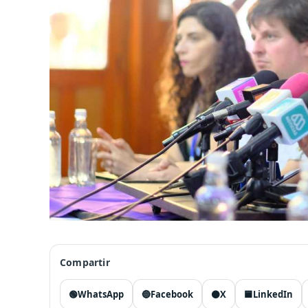
Compartir
🟢
WhatsApp
🔵
Facebook
⚫
X
🟦
LinkedIn