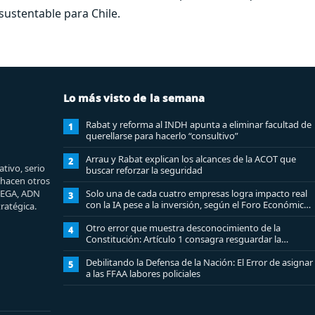
 sustentable para Chile.
Lo más visto de la semana
Rabat y reforma al INDH apunta a eliminar facultad de
1
querellarse para hacerlo “consultivo”
Arrau y Rabat explican los alcances de la ACOT que
2
tivo, serio
buscar reforzar la seguridad
e hacen otros
MEGA, ADN
Solo una de cada cuatro empresas logra impacto real
3
con la IA pese a la inversión, según el Foro Económico
ratégica.
Mundial
Otro error que muestra desconocimiento de la
4
Constitución: Artículo 1 consagra resguardar la
seguridad nacional y proteger a los ciudadanos
Debilitando la Defensa de la Nación: El Error de asignar
5
a las FFAA labores policiales