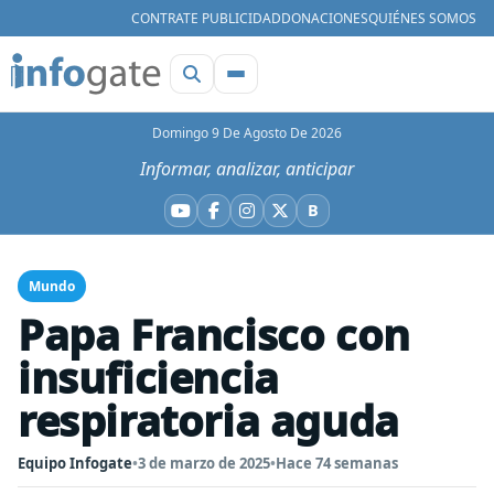
CONTRATE PUBLICIDAD
DONACIONES
QUIÉNES SOMOS
Domingo 9 De Agosto De 2026
Informar, analizar, anticipar
B
YouTube
Facebook
Instagram
X
Bluesky
Mundo
Papa Francisco con
insuficiencia
respiratoria aguda
Equipo Infogate
•
3 de marzo de 2025
•
Hace 74 semanas