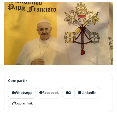
Compartir
🟢
WhatsApp
🔵
Facebook
⚫
X
🟦
LinkedIn
🔗
Copiar link