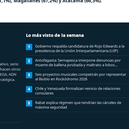
1,1%), Magallanes (67,2%) y Atacama (66,3%).
Lo más visto de la semana
Gobierno respalda candidatura de Rojo Edwards a la
1
presidencia de la Unión Interparlamentaria (UIP)
Antofagasta: Sernapesca interpone denuncias por
2
tivo, serio
muerte de ballena jorobada y maltrato a lobos
e hacen otros
marinos
MEGA, ADN
Seis proyectos musicales competirán por representar
3
al Biobío en Rockódromo 2026
ratégica.
Chile y Venezuela formalizan reinicio de relaciones
4
consulares
Rabat explica régimen que tendrían las cárceles de
5
máxima seguridad