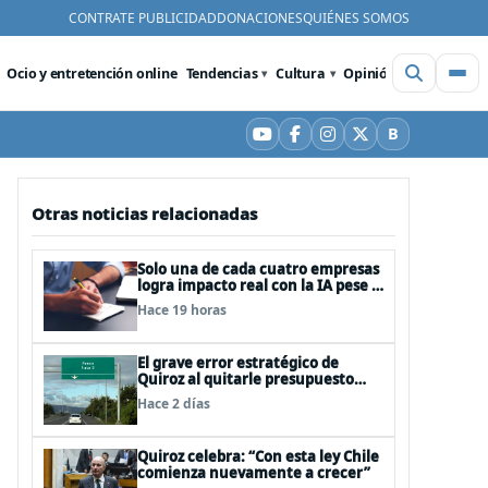
CONTRATE PUBLICIDAD
DONACIONES
QUIÉNES SOMOS
Ocio y entretención online
Tendencias
Cultura
Opinión
Videos
De
B
YouTube
Facebook
Instagram
X
Bluesky
Otras noticias relacionadas
Solo una de cada cuatro empresas
logra impacto real con la IA pese a
la inversión, según el Foro
Hace 19 horas
Económico Mundial
El grave error estratégico de
Quiroz al quitarle presupuesto
para infraestructura vial del
Hace 2 días
Biobío
Quiroz celebra: “Con esta ley Chile
comienza nuevamente a crecer”