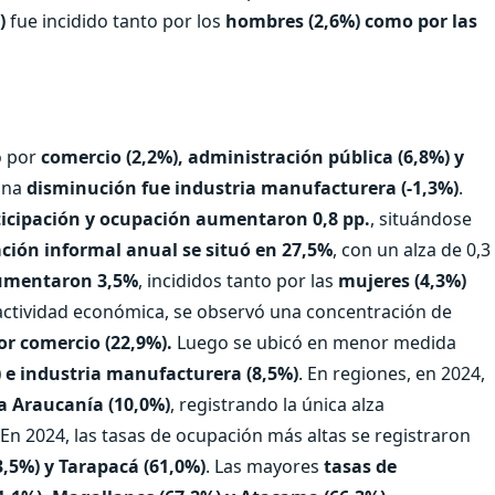
%)
fue incidido tanto por los
hombres (2,6%) como por las
o por
comercio (2,2%), administración pública (6,8%) y
 una
disminución fue industria manufacturera (-1,3%)
.
ticipación y ocupación aumentaron 0,8 pp.
, situándose
ción informal anual se situó en 27,5%
, con un alza de 0,3
umentaron 3,5%
, incididos tanto por las
mujeres (4,3%)
actividad económica, se observó una concentración de
or comercio (22,9%).
Luego se ubicó en menor medida
) e industria manufacturera (8,5%)
. En regiones, en 2024,
a Araucanía (10,0%)
, registrando la única alza
. En 2024, las tasas de ocupación más altas se registraron
3,5%) y Tarapacá (61,0%)
. Las mayores
tasas de