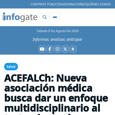
CONTRATE PUBLICIDAD
DONACIONES
QUIÉNES SOMOS
Sábado 8 De Agosto De 2026
Informar, analizar, anticipar
B
YouTube
Facebook
Instagram
X
Bluesky
Salud
ACEFALCh: Nueva
asociación médica
busca dar un enfoque
multidisciplinario al