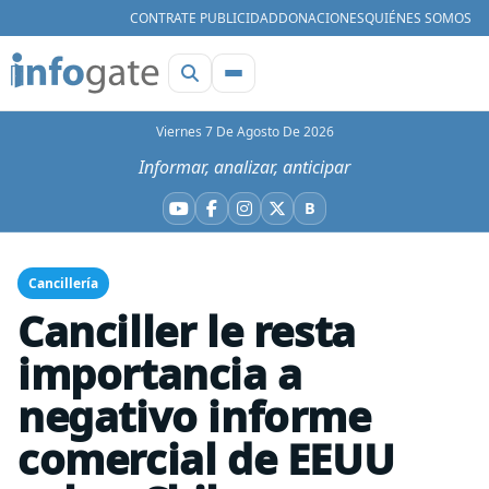
CONTRATE PUBLICIDAD
DONACIONES
QUIÉNES SOMOS
Viernes 7 De Agosto De 2026
Informar, analizar, anticipar
B
YouTube
Facebook
Instagram
X
Bluesky
Cancillería
Canciller le resta
importancia a
negativo informe
comercial de EEUU