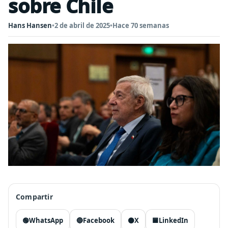
sobre Chile
Hans Hansen
•
2 de abril de 2025
•
Hace 70 semanas
Compartir
🟢
WhatsApp
🔵
Facebook
⚫
X
🟦
LinkedIn