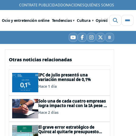
CONTRATE PUBLICIDAD
DONACIONES
QUIÉNES SOMOS
Ocio y entretención online
Tendencias
Cultura
Opinión
Videos
De
B
YouTube
Facebook
Instagram
X
Bluesky
Otras noticias relacionadas
IPC de julio presentó una
variación mensual de 0,1%
Hace 1 día
Solo una de cada cuatro empresas
logra impacto real con la IA pese a
la inversión, según el Foro
Hace 2 días
Económico Mundial
El grave error estratégico de
Quiroz al quitarle presupuesto