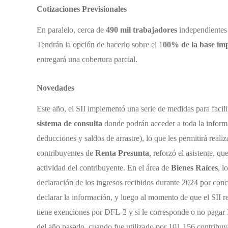
Cotizaciones Previsionales
En paralelo, cerca de
490 mil trabajadores
independientes
Tendrán la opción de hacerlo sobre el 1
00% de la base im
entregará una cobertura parcial.
Novedades
Este año, el SII implementó una serie de medidas para facili
sistema de consulta
donde podrán acceder a toda la informa
deducciones y saldos de arrastre), lo que les permitirá real
contribuyentes de
Renta Presunta
, reforzó el asistente, q
actividad del contribuyente.
En el área de
Bienes Raíces
, l
declaración de los ingresos recibidos durante 2024 por con
declarar la información, y luego al momento de que el SII rea
tiene exenciones por DFL-2 y si le corresponde o no pagar
del año pasado, cuando fue utilizado por 101.156 contribuy