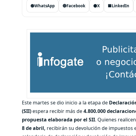
🟢
WhatsApp
🔵
Facebook
⚫
X
🟦
LinkedIn
Este martes se dio inicio a la etapa de
Declaració
(SII)
espera recibir más de
4.800.000 declaracion
propuesta elaborada por el SII
. Quienes realicen
8 de abril,
recibirán su devolución de impuestos 