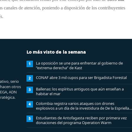
us canales de atención, poniendo a disposición de los contribuyentes
s.
Lo más visto de la semana
La oposición se une para enfrentar al gobierno de
1
“extrema derecha” de Kast
CONAF abre 3 mil cupos para ser Brigadista Forestal
2
tivo, serio
e hacen otros
Ballenas: los espíritus antiguos que aún enseñan a
3
MEGA, ADN
habitar el mar
ratégica.
Colombia registra varios ataques con drones
4
explosivos a un día de la investidura de De la Espriella:
un policía muerto
Estudiantes de Antofagasta reciben por primera vez
5
donaciones del programa Operation Warm