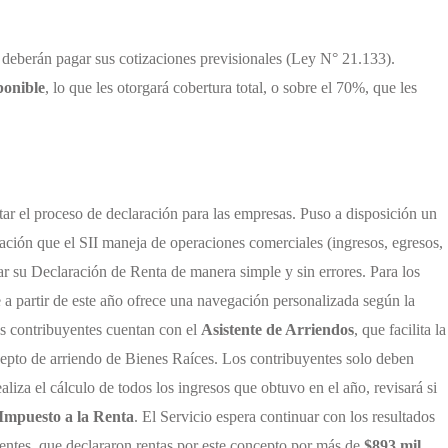
 deberán pagar sus cotizaciones previsionales (Ley N° 21.133).
ponible
, lo que les otorgará cobertura total, o sobre el 70%, que les
tar el proceso de declaración para las empresas.
Puso a disposición un
ción que el SII maneja de operaciones comerciales (ingresos, egresos,
izar su Declaración de Renta de manera simple y sin errores.
Para los
ue a partir de este año ofrece una navegación personalizada según la
os contribuyentes cuentan con el
Asistente de Arriendos
, que facilita la
cepto de arriendo de Bienes Raíces.
Los contribuyentes solo deben
liza el cálculo de todos los ingresos que obtuvo en el año, revisará si
Impuesto a la Renta
.
El Servicio espera continuar con los resultados
entes, que declararon rentas por este concepto por más de
$893 mil