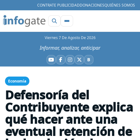
CONTRATE PUBLICIDAD
DONACIONES
QUIÉNES SOMOS
Viernes 7 De Agosto De 2026
Informar, analizar, anticipar
B
YouTube
Facebook
Instagram
X
Bluesky
Economía
Defensoría del
Contribuyente explica
qué hacer ante una
eventual retención de