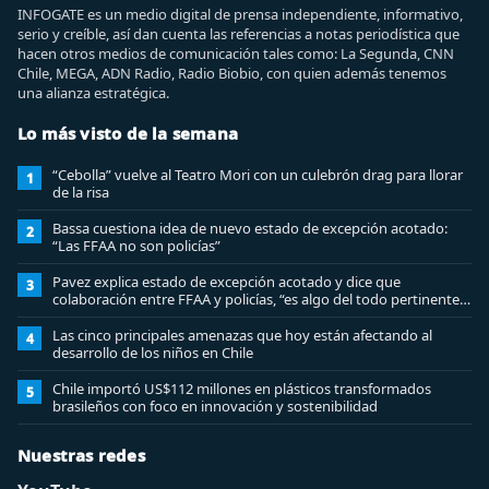
INFOGATE es un medio digital de prensa independiente, informativo,
serio y creíble, así dan cuenta las referencias a notas periodística que
hacen otros medios de comunicación tales como: La Segunda, CNN
Chile, MEGA, ADN Radio, Radio Biobio, con quien además tenemos
una alianza estratégica.
Lo más visto de la semana
“Cebolla” vuelve al Teatro Mori con un culebrón drag para llorar
1
de la risa
Bassa cuestiona idea de nuevo estado de excepción acotado:
2
“Las FFAA no son policías”
Pavez explica estado de excepción acotado y dice que
3
colaboración entre FFAA y policías, “es algo del todo pertinente
analizar”
Las cinco principales amenazas que hoy están afectando al
4
desarrollo de los niños en Chile
Chile importó US$112 millones en plásticos transformados
5
brasileños con foco en innovación y sostenibilidad
Nuestras redes