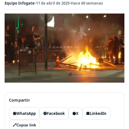
Equipo Infogate
•
11 de abril de 2025
•
Hace 69 semanas
Compartir
🟢
WhatsApp
🔵
Facebook
⚫
X
🟦
LinkedIn
🔗
Copiar link