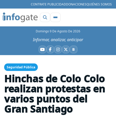
CONTRATE PUBLICIDAD
DONACIONES
QUIÉNES SOMOS
Domingo 9 De Agosto De 2026
Informar, analizar, anticipar
B
YouTube
Facebook
Instagram
X
Bluesky
Seguridad Pública
Hinchas de Colo Colo
realizan protestas en
varios puntos del
Gran Santiago