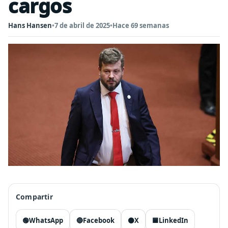
cargos
Hans Hansen
•
7 de abril de 2025
•
Hace 69 semanas
Compartir
🟢
WhatsApp
🔵
Facebook
⚫
X
🟦
LinkedIn