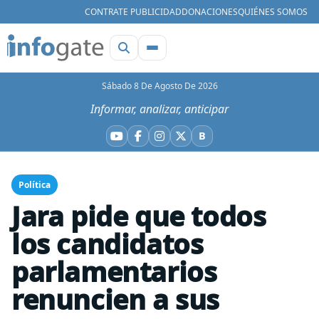
CONTRATE PUBLICIDAD
DONACIONES
QUIÉNES SOMOS
Sábado 8 De Agosto De 2026
Informar, analizar, anticipar
B
YouTube
Facebook
Instagram
X
Bluesky
Política
Jara pide que todos
los candidatos
parlamentarios
renuncien a sus