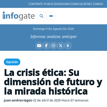
CONTRATE PUBLICIDAD
DONACIONES
QUIÉNES SOMOS
Domingo 9 De Agosto De 2026
Informar, analizar, anticipar
B
YouTube
Facebook
Instagram
X
Bluesky
Opinión
La crisis ética: Su
dimensión de futuro y
la mirada histórica
juan-andres-lagos
•
22 de abril de 2025
•
Hace 67 semanas