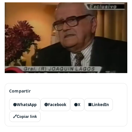
Compartir
🟢
WhatsApp
🔵
Facebook
⚫
X
🟦
LinkedIn
🔗
Copiar link