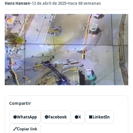
Hans Hansen
•
12 de abril de 2025
•
Hace 68 semanas
Compartir
🟢
WhatsApp
🔵
Facebook
⚫
X
🟦
LinkedIn
🔗
Copiar link