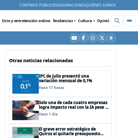
CONTRATE PUBLICIDAD
DONACIONES
QUIÉNES SOMOS
Ocio y entretención online
Tendencias
Cultura
Opinión
Videos
De
B
YouTube
Facebook
Instagram
X
Bluesky
Otras noticias relacionadas
IPC de julio presentó una
variación mensual de 0,1%
Hace 17 horas
Solo una de cada cuatro empresas
logra impacto real con la IA pese a
la inversión, según el Foro
Hace 1 día
Económico Mundial
El grave error estratégico de
Quiroz al quitarle presupuesto