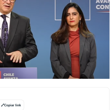
🔗
Copiar link