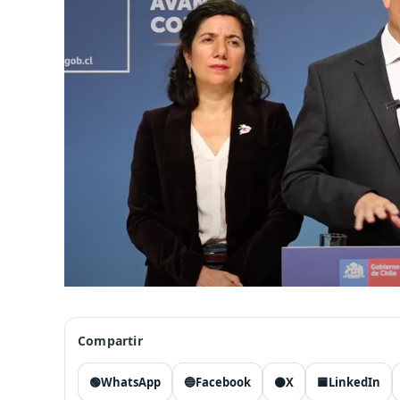
Compartir
🟢
WhatsApp
🔵
Facebook
⚫
X
🟦
LinkedIn