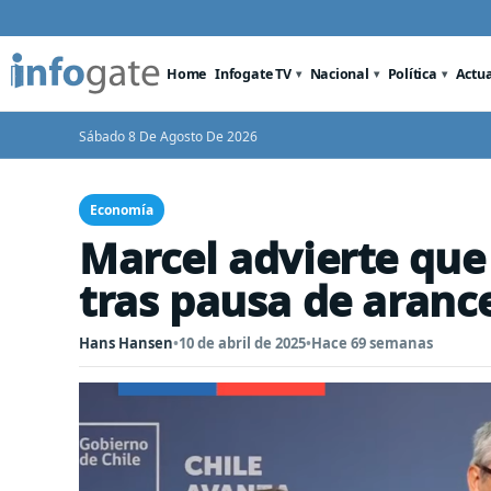
Home
Infogate TV
Nacional
Política
Actu
Sábado 8 De Agosto De 2026
Economía
Marcel advierte que
tras pausa de aranc
Hans Hansen
•
10 de abril de 2025
•
Hace 69 semanas