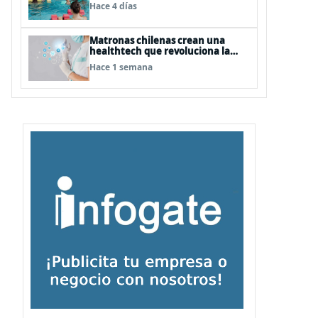
natación para fortalecer la salud
Hace 4 días
Matronas chilenas crean una
healthtech que revoluciona la
formación clínica con simuladores
Hace 1 semana
inteligentes