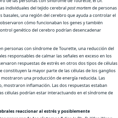
o de las personas con síndrome de Tourette, el Dr.
as individuales del tejido cerebral
post mortem
de personas
os basales, una región del cerebro que ayuda a controlar el
, observaron cómo funcionaban los genes y también
control genético del cerebro podrían desencadenar
 en personas con síndrome de Tourette, una reducción del
ales responsables de calmar las señales en exceso en los
ervaron respuestas de estrés en otros dos tipos de células
 constituyen la mayor parte de las células de los ganglios
, mostraron una producción de energía reducida. Las
ro, mostraron inflamación. Las dos respuestas estaban
as células podrían estar interactuando en el síndrome de
ebrales reaccionar al estrés y posiblemente