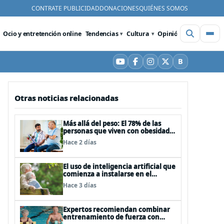
CONTRATE PUBLICIDAD
DONACIONES
QUIÉNES SOMOS
Ocio y entretención online
Tendencias
Cultura
Opinión
Videos
De
B
YouTube
Facebook
Instagram
X
Bluesky
Otras noticias relacionadas
Más allá del peso: El 78% de las
personas que viven con obesidad
sufre estrés postraumático debido
Hace 2 días
al estigma
El uso de inteligencia artificial que
comienza a instalarse en el
cuidado de personas mayores
Hace 3 días
Expertos recomiendan combinar
entrenamiento de fuerza con