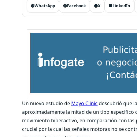
🟢
WhatsApp
🔵
Facebook
⚫
X
🟦
LinkedIn
Un nuevo estudio de
Mayo Clinic
descubrió que l
aproximadamente la mitad de un tipo específico d
movimiento hiperactivo, en comparación con las p
crucial por la cual las señales motoras no se cont