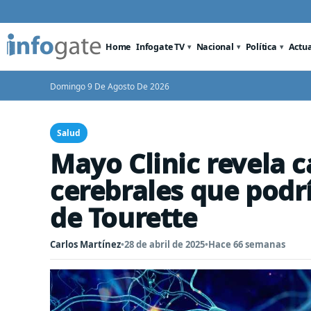
Home
Infogate TV
Nacional
Política
Actu
Domingo 9 De Agosto De 2026
Salud
Mayo Clinic revela c
cerebrales que podr
de Tourette
Carlos Martínez
•
28 de abril de 2025
•
Hace 66 semanas